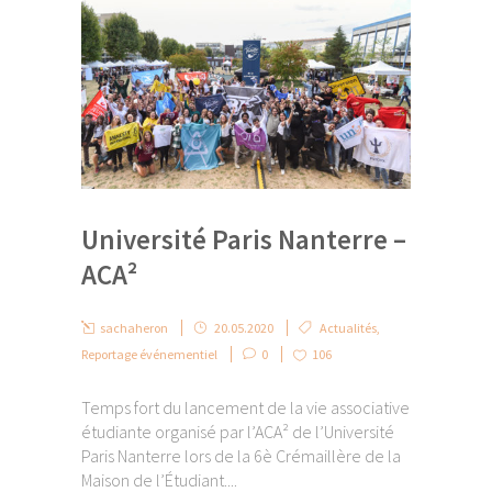
Université Paris Nanterre –
ACA²
sachaheron
20.05.2020
Actualités
,
Reportage événementiel
0
106
Temps fort du lancement de la vie associative
étudiante organisé par l’ACA² de l’Université
Paris Nanterre lors de la 6è Crémaillère de la
Maison de l’Étudiant....