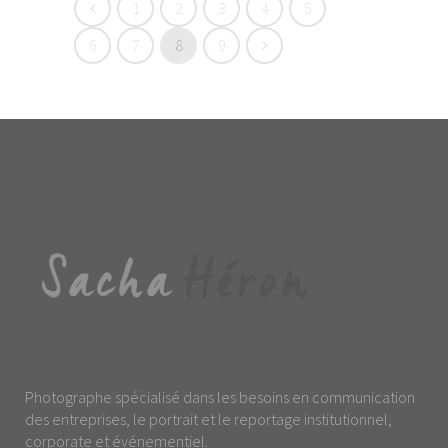
1
2
3
4
5
6
7
8
9
Photographe spécialisé dans les besoins en communication
des entreprises, le portrait et le reportage institutionnel,
corporate et événementiel.