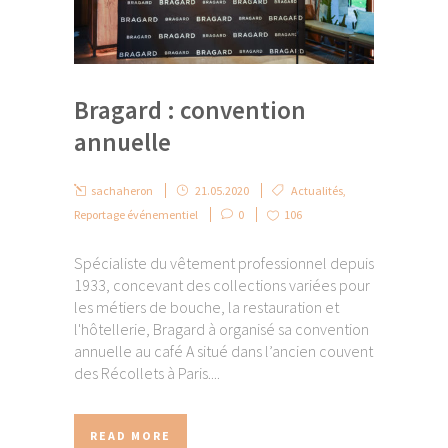
Bragard : convention
annuelle
sachaheron
21.05.2020
Actualités
,
Reportage événementiel
0
106
Spécialiste du vêtement professionnel depuis
1933, concevant des collections variées pour
les métiers de bouche, la restauration et
l'hôtellerie, Bragard à organisé sa convention
annuelle au café A situé dans l’ancien couvent
des Récollets à Paris....
READ MORE