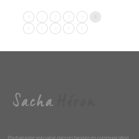
1
2
3
4
5
6
7
8
9
Photographe spécialisé dans les besoins en communication