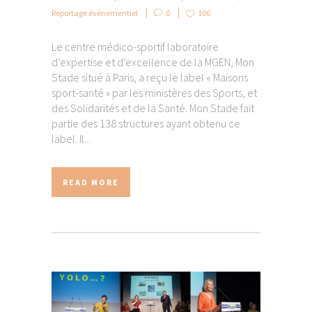
Reportage événementiel
0
106
Le centre médico-sportif laboratoire
d’expertise et d’excellence de la MGEN, Mon
Stade situé à Paris, a reçu le label « Maisons
sport-santé » par les ministères des Sports, et
des Solidarités et de la Santé. Mon Stade fait
partie des 138 structures ayant obtenu ce
label. Il...
READ MORE