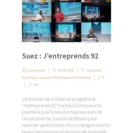
Suez : J’entreprends 92
sachaheron
20.05.2020
Actualités
,
Reportage corporate
,
Reportage événementiel
0
106
Cérémonie de clôture du programme
"J'entreprends 92" mettant à l'honneur la
première promotiond'entrepreuneurs de
l'incubateur de Suez et de Maison pour
rebondir après 6 mois d’accompagnement en
faveur des emplois et services de proximité