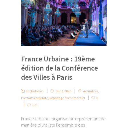
France Urbaine : 19ème
édition de la Conférence
des Villes à Paris
sachaheron
05.11.2020
Actualités
,
Portraits corporate
,
Reportage événementiel
0
106
France Urbaine, organisation représentant de
manière pluraliste l’ensemble des