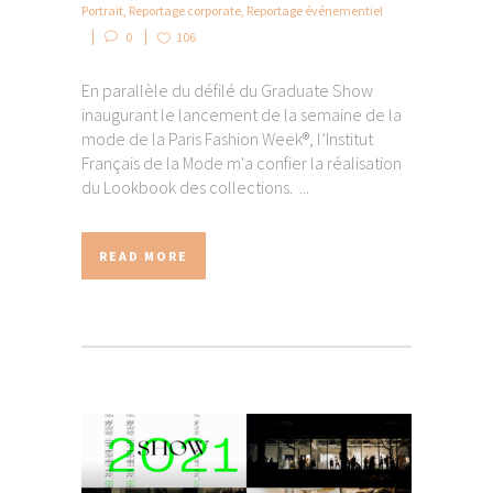
Portrait
,
Reportage corporate
,
Reportage événementiel
0
106
En parallèle du défilé du Graduate Show
inaugurant le lancement de la semaine de la
mode de la Paris Fashion Week®, l’Institut
Français de la Mode m'a confier la réalisation
du Lookbook des collections. ...
READ MORE