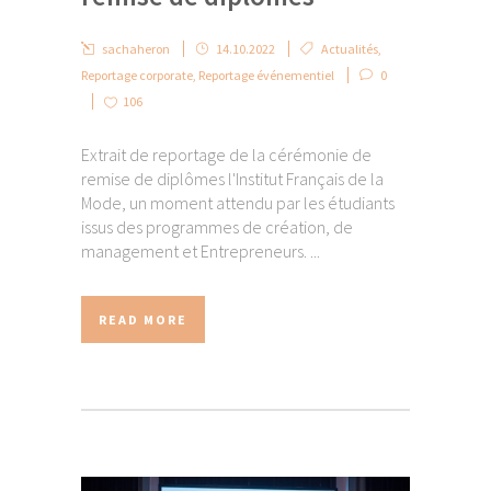
sachaheron
14.10.2022
Actualités
,
Reportage corporate
,
Reportage événementiel
0
106
Extrait de reportage de la cérémonie de
remise de diplômes l'Institut Français de la
Mode, un moment attendu par les étudiants
issus des programmes de création, de
management et Entrepreneurs. ...
READ MORE