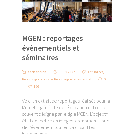
MGEN : reportages
évènementiels et
séminaires
sachaheron
13.09.2022
Actualités
,
Reportage corporate
,
Reportage événementiel
0
106
Voici un extrait de reportages réalisés pour la
Mutuelle générale de l'Éducation nationale,
souvent désigné par le sigle MGEN. L’objectif
était de mettre en images les moments forts
de l’événement tout en valorisant les
intervenants. ...