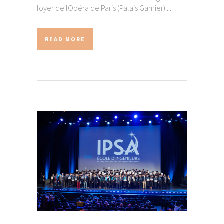
foyer de lOpéra de Paris (Palais Garnier)....
READ MORE