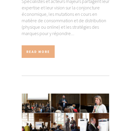
Spécialistes et acteurs majeurs partagent leur
expertise et leur vision sur la conjoncture
économique, les mutations en cours en
matière de consommation et de distribution
(physique ou online) et les stratégies des
marques pour y répondre....
READ MORE