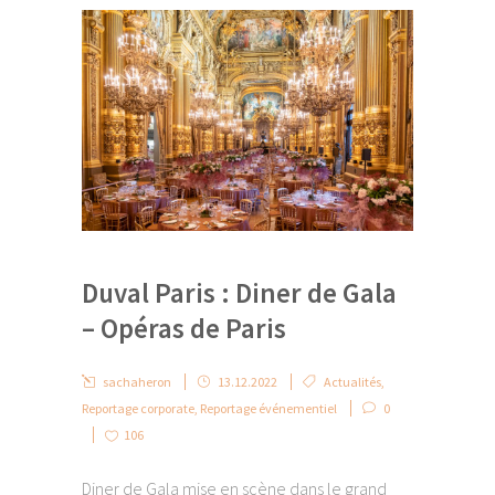
Duval Paris : Diner de Gala
– Opéras de Paris
sachaheron
13.12.2022
Actualités
,
Reportage corporate
,
Reportage événementiel
0
106
Diner de Gala mise en scène dans le grand