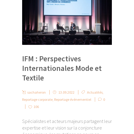
IFM : Perspectives
Internationales Mode et
Textile
sachaheron
13.09.2022
Actualités
,
Reportage corporate
,
Reportage événementiel
0
106
Spécialistes et acteurs majeurs partagent leur
expertise et leur vision sur la conjoncture