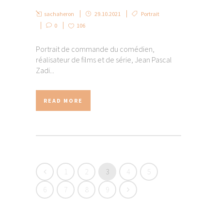
sachaheron
29.10.2021
Portrait
0
106
Portrait de commande du comédien,
réalisateur de films et de série, Jean Pascal
Zadi...
READ MORE
1
2
3
4
5
6
7
8
9