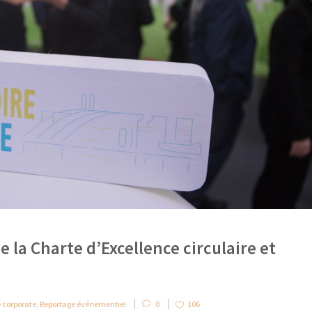
la Charte d’Excellence circulaire et
 corporate
,
Reportage événementiel
0
106