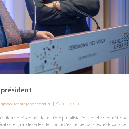
 président
corporate
,
Reportage événementiel
0
106
isation représentant de manière pluraliste l’ensemble des métropol
on et grandes villes de France s’est tenue dans les les locaux de