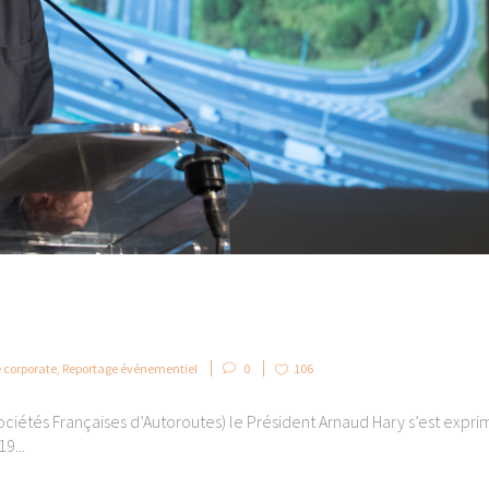
 corporate
,
Reportage événementiel
0
106
ociétés Françaises d’Autoroutes) le Président Arnaud Hary s’est expri
9...