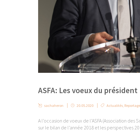
ASFA: Les voeux du président
sachaheron
20.05.2020
Actualités
,
Reportage
A l’occasion de voeux de l’ASFA (Association des S
sur le bilan de l’année 2018 et les perspectives 201