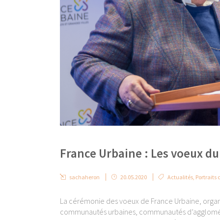
France Urbaine : Les voeux du
sachaheron
20.05.2020
Actualités
,
Portraits 
La cérémonie des voeux de France Urbaine, organ
communautés urbaines, communautés d’agglomérati